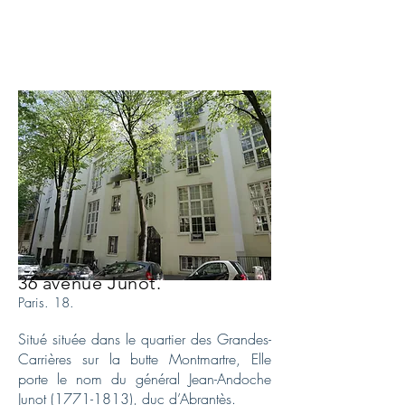
36 avenue Junot.
Paris. 18.
Situé située dans le
quartier des Grandes-
Carrières
sur la
butte Montmartre, Elle
porte le nom du général
Jean-Andoche
Junot
(1771-1813), duc d’Abrantès.