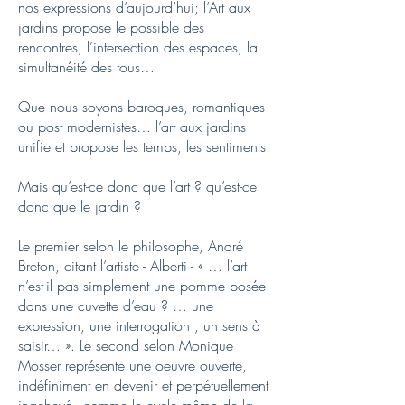
nos expressions d’aujourd’hui; l’Art aux
jardins propose le possible des
rencontres, l’intersection des espaces, la
simultanéité des tous…
Que nous soyons baroques, romantiques
ou post modernistes… l’art aux jardins
unifie et propose les temps, les sentiments.
Mais qu’est-ce donc que l’art ? qu’est-ce
donc que le jardin ?
Le premier selon le philosophe, André
Breton, citant l’artiste - Alberti - « … l’art
n’est-il pas simplement une pomme posée
dans une cuvette d’eau ? … une
expression, une interrogation , un sens à
saisir… ». Le second selon Monique
Mosser représente une oeuvre ouverte,
indéfiniment en devenir et perpétuellement